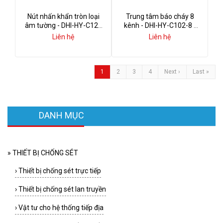
Nút nhấn khẩn tròn loại
Trung tâm báo cháy 8
âm tường - DHI-HY-C123
kênh - DHI-HY-C102-8 -
- Dahua
Dahua
Liên hệ
Liên hệ
1
2
3
4
Next ›
Last »
DANH MỤC
»
THIẾT BỊ CHỐNG SÉT
›
Thiết bị chống sét trực tiếp
›
Thiết bị chống sét lan truyền
›
Vật tư cho hệ thống tiếp địa