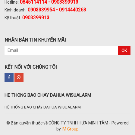
0845114114 - 0903399913
Hotline:
0903339954 - 0914440263
Kinh doanh:
0903399913
Kỹ thuật:
NHẬN BẢN TIN KHUYẾN MÃI
OK
KẾT NỐI VỚI CHÚNG TÔI
HỆ THỐNG BÁO CHÁY DAHUA WISUALARM
HỆ THỐNG BÁO CHÁY DAHUA WISUALARM
© Bản quyền thuộc về CÔNG TY TNHH HỨA MINH TÂM - Powered
by
IM Group