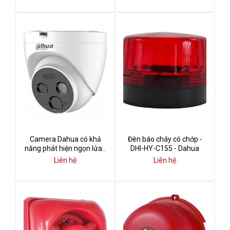
Camera Dahua có khả
Đèn báo cháy có chớp -
năng phát hiện ngọn lửa -
DHI-HY-C155 - Dahua
DHI-HY-FT121LD - Dahua
Liên hệ
Liên hệ