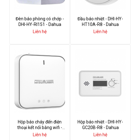
Đèn báo phòng có chớp -
Đầu báo nhiệt - DHI-HY-
DHI-HY-RI151 - Dahua
HT10A-R8 - Dahua
Liên hệ
Liên hệ
Hộp báo cháy đến điện
Hộp báo nhiệt - DHI-HY-
thoại kết nối bằng wifi -
GC20B-R8 - Dahua
DHI-HY-GW01A - Dahua
Liên hệ
Liên hệ