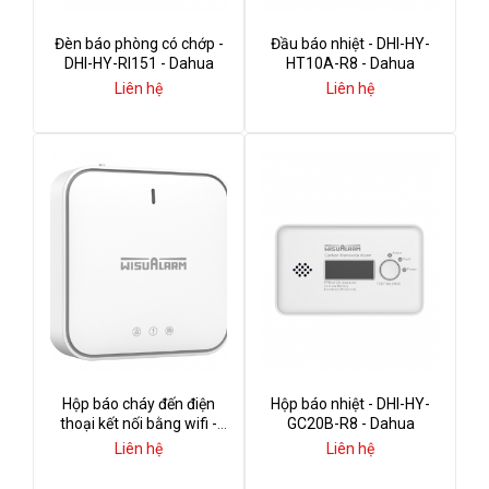
Đèn báo phòng có chớp -
Đầu báo nhiệt - DHI-HY-
DHI-HY-RI151 - Dahua
HT10A-R8 - Dahua
Liên hệ
Liên hệ
Hộp báo cháy đến điện
Hộp báo nhiệt - DHI-HY-
thoại kết nối bằng wifi -
GC20B-R8 - Dahua
DHI-HY-GW01A - Dahua
Liên hệ
Liên hệ