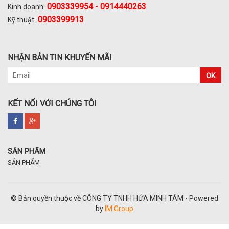
0903339954 - 0914440263
Kinh doanh:
0903399913
Kỹ thuật:
NHẬN BẢN TIN KHUYẾN MÃI
OK
KẾT NỐI VỚI CHÚNG TÔI
SẢN PHẨM
SẢN PHẨM
© Bản quyền thuộc về CÔNG TY TNHH HỨA MINH TÂM - Powered
by
IM Group