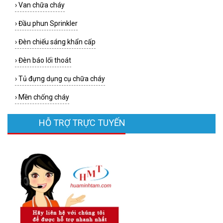
›
Van chữa cháy
›
Đầu phun Sprinkler
›
Đèn chiếu sáng khẩn cấp
›
Đèn báo lối thoát
›
Tủ đựng dụng cụ chữa cháy
›
Mền chống cháy
HỖ TRỢ TRỰC TUYẾN